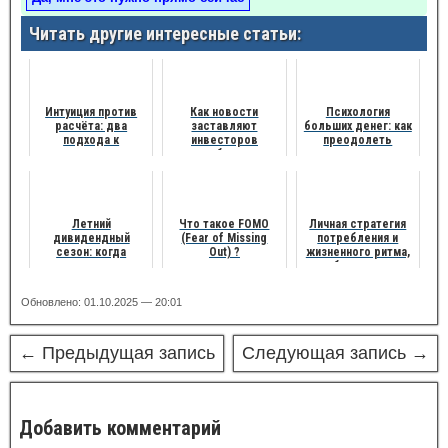
Читать другие интересные статьи:
Интуиция против
Как новости
Психология
расчёта: два
заставляют
больших денег: как
подхода к
инвесторов
преодолеть
инвестициям -
ошибаться
страхи, которые
часть 5
мешают вашему
успеху
Летний
Что такое FOMO
Личная стратегия
дивидендный
(Fear of Missing
потребления и
сезон: когда
Out) ?
жизненного ритма,
деньги созревают,
чтобы получать
как фрукты
максимум от
минимума
Обновлено: 01.10.2025 — 20:01
← Предыдущая запись
Следующая запись →
Добавить комментарий