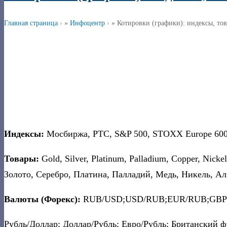
Главная страница
»
Инфоцентр
»
Котировки (графики): индексы, то
Индексы:
Мосбиржа, РТС, S&P 500, STOXX Europe 600,
Товары:
Gold, Silver, Platinum, Palladium, Copper, Nicke
Золото, Серебро, Платина, Палладий, Медь, Никель, Ал
Валюты (Форекс):
RUB/USD;USD/RUB;EUR/RUB;GBP
Рубль/Доллар; Доллар/Рубль; Евро/Рубль; Британский ф