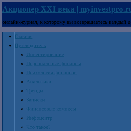
Акционер XXI века | myinvestpro.r
онлайн-журнал, к которому вы возвращаетесь каждый д
Главная
Путеводитель
Инвестирование
Персональные финансы
Психология финансов
Аналитика
Тренды
Записки
Финансовые комиксы
Инфоцентр
Что такое?