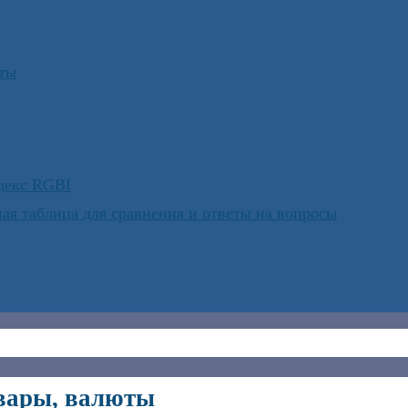
юты
ндекс RGBI
ая таблица для сравнения и ответы на вопросы
овары, валюты