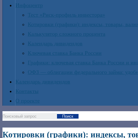
Инфоцентр
Тест «Риск-профиль инвестора»
Котировки (графики): индексы, товары, вал
Калькулятор сложного процента
Календарь дивидендов
Ключевая ставка Банка России
Графики: ключевая ставка Банка России и и
ОФЗ — облигации федерального займа: удобн
Календарь дивидендов
Контакты
О проекте
Поиск
Котировки (графики): индексы, т