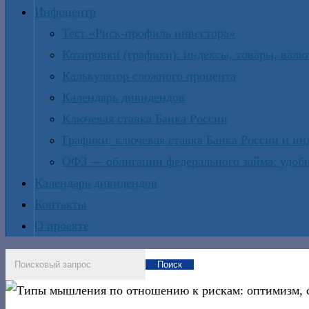
Инфоцентр
Тест «Риск-профиль инвестора»
Котировки (графики): индексы, товары, вал
Калькулятор сложного процента
Календарь дивидендов
Ключевая ставка Банка России
Графики: ключевая ставка Банка России и и
ОФЗ — облигации федерального займа: удобн
Календарь дивидендов
Контакты
О проекте
Поиск