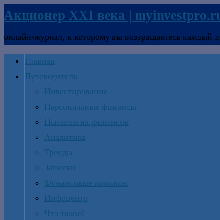
Акционер XXI века | myinvestpro.r
онлайн-журнал, к которому вы возвращаетесь каждый д
Главная
Путеводитель
Инвестирование
Персональные финансы
Психология финансов
Аналитика
Тренды
Записки
Финансовые комиксы
Инфоцентр
Что такое?