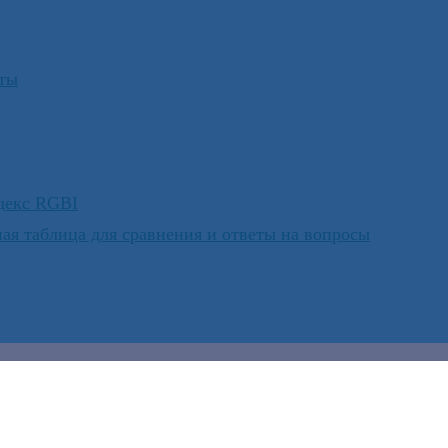
юты
ндекс RGBI
ая таблица для сравнения и ответы на вопросы