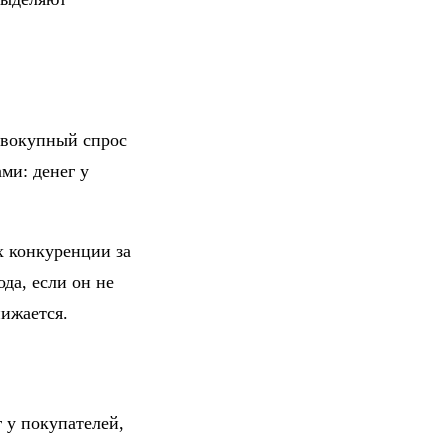
овокупный спрос
ми: денег у
х конкуренции за
да, если он не
нижается.
 у покупателей,