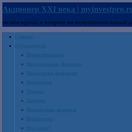
Акционер XXI века | myinvestpro.r
онлайн-журнал, к которому вы возвращаетесь каждый д
Главная
Путеводитель
Инвестирование
Персональные финансы
Психология финансов
Аналитика
Тренды
Записки
Финансовые комиксы
Инфоцентр
Что такое?