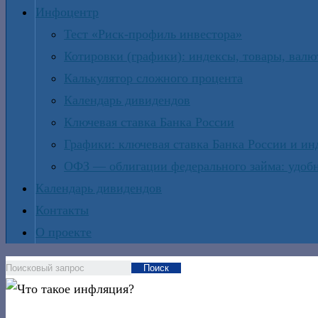
Инфоцентр
Тест «Риск-профиль инвестора»
Котировки (графики): индексы, товары, вал
Калькулятор сложного процента
Календарь дивидендов
Ключевая ставка Банка России
Графики: ключевая ставка Банка России и и
ОФЗ — облигации федерального займа: удобн
Календарь дивидендов
Контакты
О проекте
Поиск