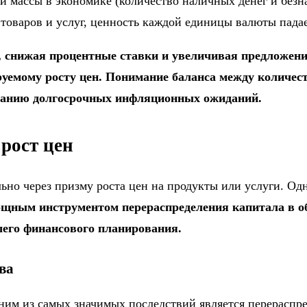
й массы в экономике (количество наличных денег и безн
 товаров и услуг, ценность каждой единицы валюты падае
 снижая процентные ставки и увеличивая предложение
уемому росту цен. Понимание баланса между количест
иманию долгосрочных инфляционных ожиданий.
рост цен
о через призму роста цен на продукты или услуги. Одн
щным инструментом перераспределения капитала в об
шего финансового планирования.
ва
ним из самых значимых последствий является перераспр