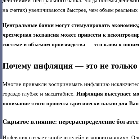
действиями Центрального банка. Когда объемы денежно
на счетах) увеличиваются быстрее, чем объем реальных
Центральные банки могут стимулировать экономику,
чрезмерная экспансия может привести к неконтролир
системе и объемом производства — это ключ к пон
Почему инфляция — это не только 
Многие привыкли воспринимать инфляцию исключительн
гораздо глубже и масштабнее.
Инфляция выступает мо
понимание этого процесса критически важно для Ва
Скрытое влияние: перераспределение богатст
Инфляция создает «победителей» и «проигравших». Од