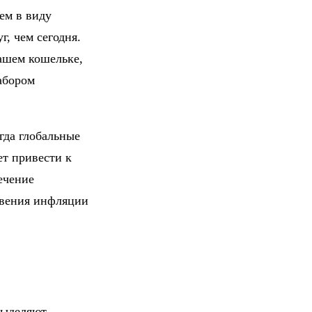
ем в виду
, чем сегодня.
ашем кошельке,
абором
гда глобальные
т привести к
ечение
овения инфляции
ыделяют