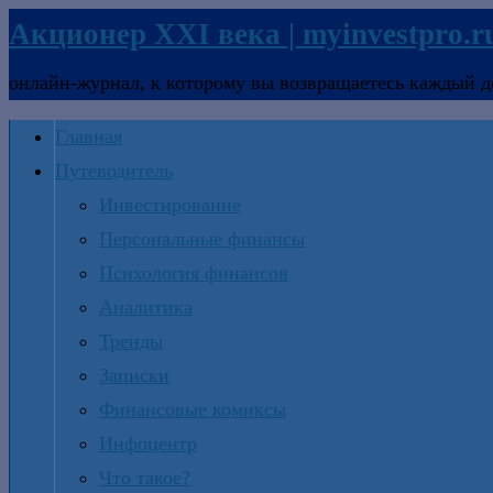
Акционер XXI века | myinvestpro.r
онлайн-журнал, к которому вы возвращаетесь каждый д
Главная
Путеводитель
Инвестирование
Персональные финансы
Психология финансов
Аналитика
Тренды
Записки
Финансовые комиксы
Инфоцентр
Что такое?