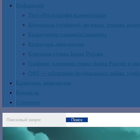
Инфоцентр
Тест «Риск-профиль инвестора»
Котировки (графики): индексы, товары, вал
Калькулятор сложного процента
Календарь дивидендов
Ключевая ставка Банка России
Графики: ключевая ставка Банка России и и
ОФЗ — облигации федерального займа: удобн
Календарь дивидендов
Контакты
О проекте
Поиск