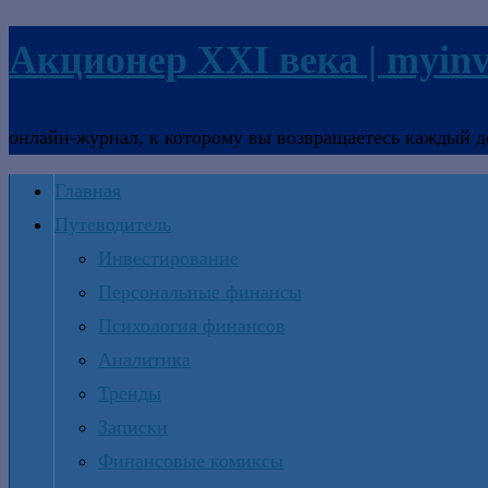
Акционер XXI века | myinv
онлайн-журнал, к которому вы возвращаетесь каждый д
Главная
Путеводитель
Инвестирование
Персональные финансы
Психология финансов
Аналитика
Тренды
Записки
Финансовые комиксы