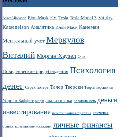
Vitaliy
EV
Elon Musk
Tesla
Tesla Model 3
Asset Allocation
Канеман
Katsenelson
Аналитика
Илон Маск
Меркулов
Ментальный учет
Виталий
Морган Хаузел
ОФЗ
Психология
Поведенческие предубеждения
денег
Талер
Тверски
Страх потерь
Теория перспектив
деньги
Уоррен Баффет
анализ рынка
акции
волатильность
инвестирование
ключевая
инвестиционная стратегия
личные финансы
ставка
когнитивные искажения
облигации