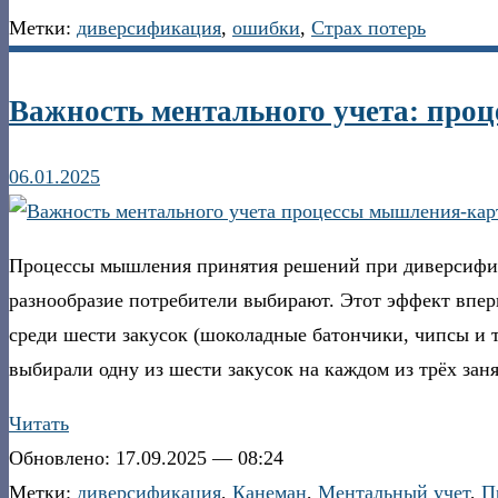
Метки:
диверсификация
,
ошибки
,
Страх потерь
Важность ментального учета: проц
06.01.2025
Процессы мышления принятия решений при диверсифика
разнообразие потребители выбирают. Этот эффект впе
среди шести закусок (шоколадные батончики, чипсы и т.
выбирали одну из шести закусок на каждом из трёх зан
Читать
Обновлено: 17.09.2025 — 08:24
Метки:
диверсификация
,
Канеман
,
Ментальный учет
,
П