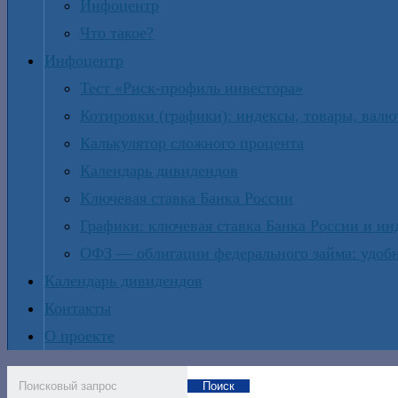
Инфоцентр
Что такое?
Инфоцентр
Тест «Риск-профиль инвестора»
Котировки (графики): индексы, товары, вал
Калькулятор сложного процента
Календарь дивидендов
Ключевая ставка Банка России
Графики: ключевая ставка Банка России и и
ОФЗ — облигации федерального займа: удобн
Календарь дивидендов
Контакты
О проекте
Поиск