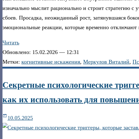
изначально мыслит рационально и строит стратегию с у
сбоев. Просадка, неожиданный рост, затянувшаяся бок
эмоциональные реакции, которые временно отключают
Читать
Обновлено: 15.02.2026 — 12:31
Метки:
когнитивные искажения
,
Меркулов Виталий
,
Пс
Секретные психологические тригге
как их использовать для повышен
10.05.2025