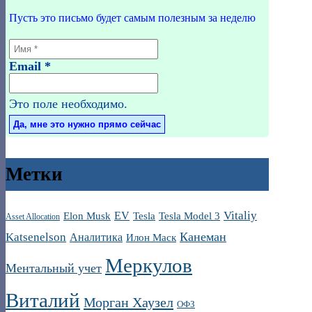
Пусть это письмо будет самым полезным за неделю
Email
*
Это поле необходимо.
Метки
Vitaliy
EV
Elon Musk
Tesla
Tesla Model 3
Asset Allocation
Канеман
Katsenelson
Аналитика
Илон Маск
Меркулов
Ментальный учет
Виталий
Морган Хаузел
ОФЗ