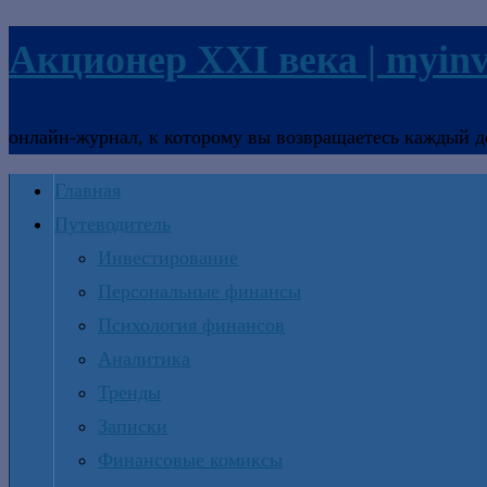
Акционер XXI века | myinv
онлайн-журнал, к которому вы возвращаетесь каждый д
Главная
Путеводитель
Инвестирование
Персональные финансы
Психология финансов
Аналитика
Тренды
Записки
Финансовые комиксы