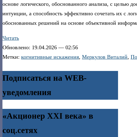
основе логического, обоснованного анализа, с целью д
интуиции, а способность эффективно сочетать их с ло
обоснованных решений на основе объективной информа
Читать
Обновлено: 19.04.2026 — 02:56
Метки:
когнитивные искажения
,
Меркулов Виталий
,
По
Подписаться на WEB-
уведомления
«Акционер XXI века» в
соц.сетях