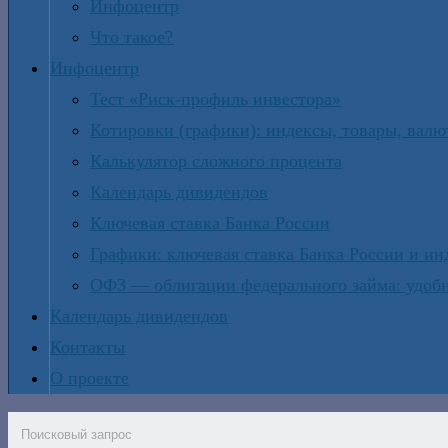
Инфоцентр
Что такое?
Инфоцентр
Тест «Риск-профиль инвестора»
Котировки (графики): индексы, товары, вал
Калькулятор сложного процента
Календарь дивидендов
Ключевая ставка Банка России
Графики: ключевая ставка Банка России и и
ОФЗ — облигации федерального займа: удобн
Календарь дивидендов
Контакты
О проекте