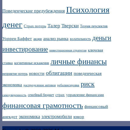
Психология
Поведенческие предубеждения
денег
Талер
Тверски
Страх потерь
Теория перспектив
деньги
Уоррен Баффет
анализ рынка
акции
волатильность
инвестирование
ключевая
инвестиционная стратегия
личные финансы
ставка
когнитивные искажения
облигации
новости
поведенческая
неприятие потерь
риск
экономика
распределение активов
ребалансировка
страх
управление финансами
семейный бюджет
самоуверенность
финансовая грамотность
финансовый
экономика
электромобили
анекдот
юмор