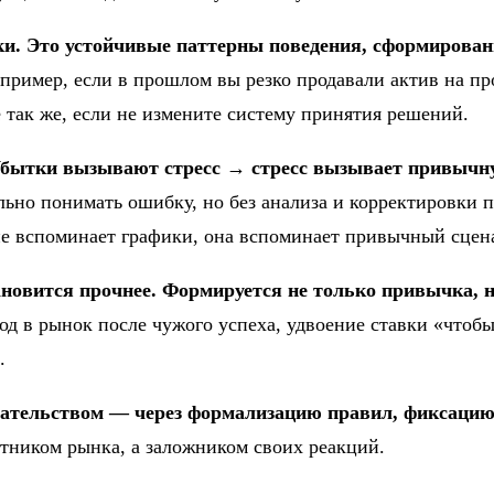
ки. Это устойчивые паттерны поведения, сформирова
ример, если в прошлом вы резко продавали актив на про
 так же, если не измените систему принятия решений.
 Убытки вызывают стресс → стресс вызывает привыч
ьно понимать ошибку, но без анализа и корректировки 
 не вспоминает графики, она вспоминает привычный сце
ановится прочнее. Формируется не только привычка, 
д в рынок после чужого успеха, удвоение ставки «чтобы
.
ательством — через формализацию правил, фиксацию
стником рынка, а заложником своих реакций.