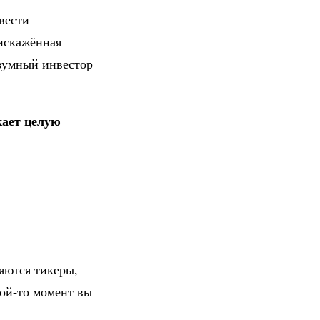
вести
 искажённая
зумный инвестор
кает целую
ются тикеры,
ой-то момент вы