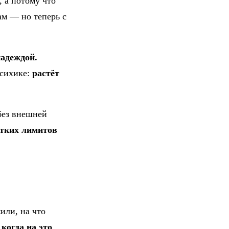
, а потому что
ам — но теперь с
адеждой.
психике:
растёт
без внешней
стких лимитов
или, на что
когда на это