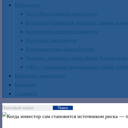
Инфоцентр
Тест «Риск-профиль инвестора»
Котировки (графики): индексы, товары, вал
Калькулятор сложного процента
Календарь дивидендов
Ключевая ставка Банка России
Графики: ключевая ставка Банка России и и
ОФЗ — облигации федерального займа: удобн
Календарь дивидендов
Контакты
О проекте
Поиск