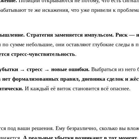
яжение.
Позиции открываются не потому, что есть сигнал
рабатывают те же искажения, что уже привели к проблем
ышление. Стратегия заменяется импульсом. Риск — н
 по сумме небольшие, они оставляют глубокие следы в 
ется стресс-чувствительность
.
→ убытки → стресс → новые ошибки.
Выбраться из него 
а нет формализованных правил, дневника сделок и жё
атически.
И каждый её виток становится всё опаснее.
ся под ваши решения. Ему безразлично, сколько вы влож
движется.
А реальные убытки возникают в тот момент, 