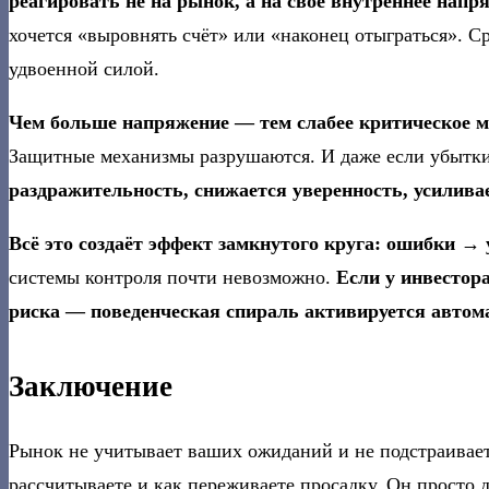
реагировать не на рынок, а на своё внутреннее напр
хочется «выровнять счёт» или «наконец отыграться». С
удвоенной силой.
Чем больше напряжение — тем слабее критическое м
Защитные механизмы разрушаются. И даже если убытки
раздражительность, снижается уверенность, усилива
Всё это создаёт эффект замкнутого круга: ошибки 
системы контроля почти невозможно.
Если у инвестор
риска — поведенческая спираль активируется автом
Заключение
Рынок не учитывает ваших ожиданий и не подстраивает
рассчитываете и как переживаете просадку. Он просто 