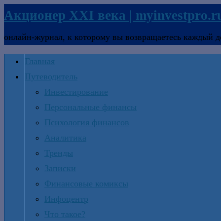
Акционер XXI века | myinvestpro.r
онлайн-журнал, к которому вы возвращаетесь каждый д
Главная
Путеводитель
Инвестирование
Персональные финансы
Психология финансов
Аналитика
Тренды
Записки
Финансовые комиксы
Инфоцентр
Что такое?