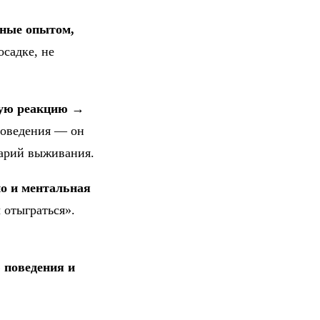
нные опытом,
садке, не
ную реакцию →
поведения — он
нарий выживания.
но и ментальная
 отыграться».
 поведения и