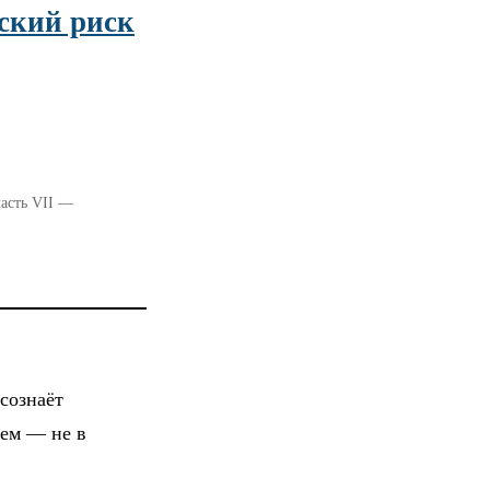
еский риск
часть VII —
сознаёт
лем — не в