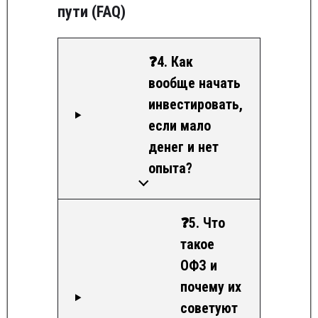
пути (FAQ)
❓4. Как
вообще начать
инвестировать,
если мало
денег и нет
опыта?
❓5. Что
такое
ОФЗ и
почему их
советуют